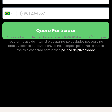
Brazil
+55
Quero Participar
Ao se cadastrar, de acordo com a lei 12.956/2014 e 13.709/2018, que
regulam o uso da internet e o tratamento de dados pessoais no
Brasil, você nos autoriza a enviar notificações por e-mail e outros
meios e concorda com nossa
política de privacidade
.