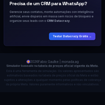
Precisa de um CRM para WhatsApp?
Gerencie seus contatos, monte automações con inteligência
artificial, envie disparos em massa sem riscos de bloqueio e
organize seus leads con o
CRM Datacrazy
.
Testar Datacrazy Grátis →
2026
Fabio Gaulke | monada.ag
Simulador baseado na
tabela de preços oficial vigente da Meta
.
Esta é uma ferramenta de simulação. Os valores apresentados são
estimativos baseados na tabela de preços oficial da Meta e estão
sujeitos a alterações a qualquer momento pelas políticas de cobrança
da própria Meta. Valores puramente informativos e não vinculativos.