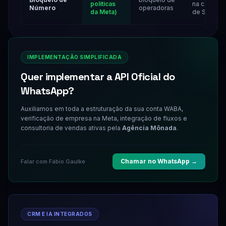
políticas
na caixa
Número
operadoras
da Meta)
de SPAM
IMPLEMENTAÇÃO SIMPLIFICADA
Quer implementar a API Oficial do
WhatsApp?
Auxiliamos em toda a estruturação da sua conta WABA,
verificação de empresa na Meta, integração de fluxos e
consultoria de vendas ativas pela
Agência Mônada
.
Chamar no WhatsApp →
Falar com Fábio Gaulke
CRM E IA INTEGRADOS