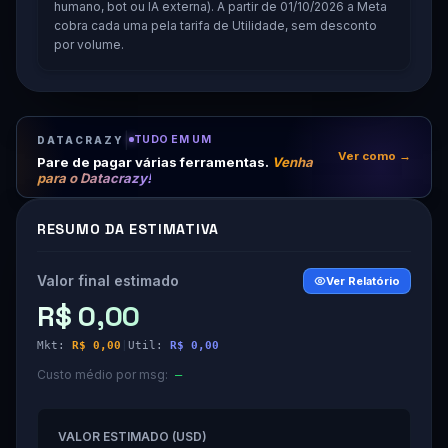
humano, bot ou IA externa). A partir de
01/10/2026
a Meta
cobra cada uma pela tarifa de Utilidade, sem desconto
por volume.
|
TUDO EM UM
DATACRAZY
Ver como →
Pare de pagar várias ferramentas.
Venha
para o Datacrazy!
RESUMO DA ESTIMATIVA
Valor final estimado
Ver Relatório
R$ 0,00
Mkt:
R$ 0,00
|
Util:
R$ 0,00
Custo médio por msg:
—
VALOR ESTIMADO (USD)