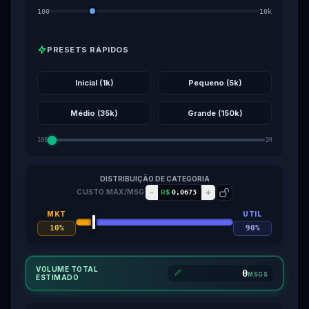
100
10k
PRESETS RÁPIDOS
Inicial (1k)
Pequeno (5k)
Médio (35k)
Grande (150k)
100
1M
DISTRIBUIÇÃO DE CATEGORIA
-
+
CUSTO MÁX/MSG
R$
MKT
UTIL
VOLUME TOTAL
MSGS
ESTIMADO