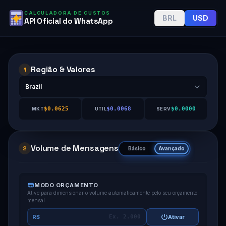
CALCULADORA DE CUSTOS
BRL
USD
API Oficial do WhatsApp
Região & Valores
1
$0.0625
$0.0068
$0.0000
MKT
UTIL
SERV
Volume de Mensagens
2
Básico
Avançado
MODO ORÇAMENTO
Ative para dimensionar o volume automaticamente pelo seu orçamento
mensal
R$
Ativar