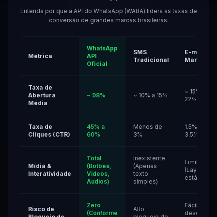
Entenda por que a API do WhatsApp (WABA) lidera as taxas de
conversão de grandes marcas brasileiras.
WhatsApp
SMS
E-mail
Métrica
API
Tradicional
Marketing
Oficial
Taxa de
~ 15% a
Abertura
~ 98%
~ 10% a 15%
22%
Média
Taxa de
45% a
Menos de
1.5% a
Cliques (CTR)
60%
3%
3.5%
Total
Inexistente
Limitada
Mídia &
(Botões,
(Apenas
(Layout
Interatividade
Videos,
texto
estático)
Áudios)
simples)
Zero
Fácil
Risco de
Alto
(Conforme
descarte
Bloqueio de
bloqueio de